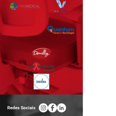
Redes Sociais